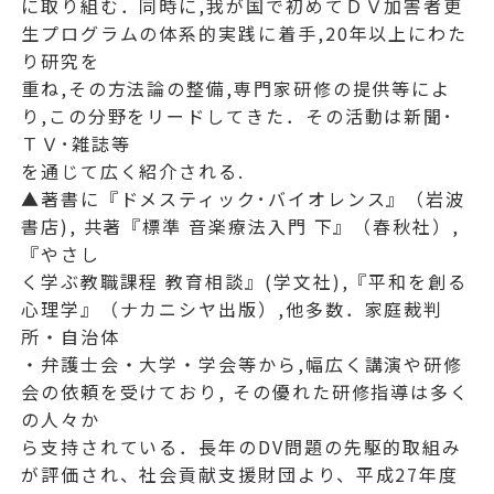
に取り組む．同時に,我が国で初めてＤＶ加害者更
生プログラムの体系的実践に着手,20年以上にわた
り研究を
重ね,その方法論の整備,専門家研修の提供等によ
り,この分野をリードしてきた．その活動は新聞･
ＴＶ･雑誌等
を通じて広く紹介される.
▲著書に『ドメスティック･バイオレンス』（岩波
書店), 共著『標準 音楽療法入門 下』（春秋社）,
『やさし
く学ぶ教職課程 教育相談』(学文社),『平和を創る
心理学』（ナカニシヤ出版）,他多数．家庭裁判
所・自治体
・弁護士会・大学・学会等から,幅広く講演や研修
会の依頼を受けており, その優れた研修指導は多く
の人々か
ら支持されている．長年のDV問題の先駆的取組み
が評価され、社会貢献支援財団より、平成27年度