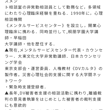
スメン
ト相談室の非常勤相談員として勤務など，多領域
にわたり心理臨床経験を重ねる．1990年に，心理
相談機関
《メンタルサービスセンター》を設立し，開業心
理臨床に携わる．同時並行して,桐朋学園大学講
師・早稲田
大学講師・他を歴任する．
▲現在,メンタルサービスセンター代表・カウンセ
ラー．大東文化大学非常勤講師．日本カウンセリ
ング学会
東京支部会・運営委員．人権教材《DVカルタ》の
製作者。災害心理社会的支援に関する大学間ネッ
トワーク
・緊急時支援登録者．
▲長年,DV被害者支援の相談活動に携わり,離婚裁
判の意見書執筆をはじめとした被害者の裁判支援
にも意欲的