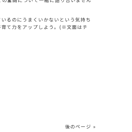
ての奮闘について一緒に語り合いません
ているのにうまくいかないという気持ち
育て力をアップしよう。(※文面はチ
後のページ »